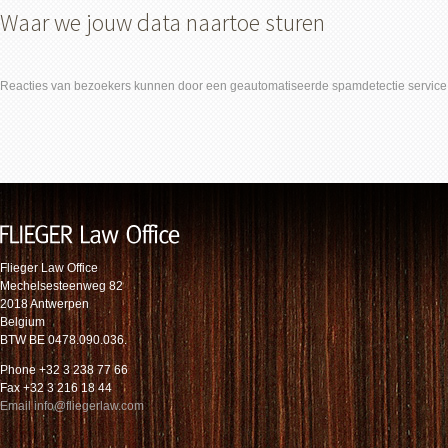
Waar we jouw data naartoe sturen
Reacties van bezoekers kunnen door een geautomatiseerde spamdetectie service
Flieger Law Office
Mechelsesteenweg 82
2018 Antwerpen
Belgium
BTW BE 0478.090.036.
Phone +32 3 238 77 66
Fax +32 3 216 18 44
Email info@fliegerlaw.com