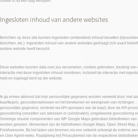
cookie is na een dag verlopen.
Ingesloten inhoud van andere websites
Berichten op deze site kunnen ingesloten (embedded) inhoud bevatten (bijvoorbee
berichten, etc.). Ingesloten inhoud van andere websites gedraagt zich exact hetze
andere website heeft bezocht.
Deze websites kunnen data over jou verzamelen, cookies gebruiken, tracking van de
interactie met deze ingesloten inhoud monitoren, inclusief de interactie met ingesl
hebt en ingelogd bent op die website.
Ik ga ermee akkoord dat mijn persoonlijke gegevens worden verwerkt door, met al
kaarttegels, geocodeeradressen en het berekenen en weergeven van richtingen .. 
persoonlijke gegevens, verstrekt via API-oproepen van de kaart, door de API-prov
geocodering (omzetten van adressen in coördinaten), omgekeerde geocodering en
Sommige visuele componenten van WP Google Maps gebruiken bibliotheken van d
worden geladen. Momenteel zijn de bibliotheken Google Maps, Open Street Map, 
FontAwesome. Bij het laden van bronnen via een netwerk ontvangt de externe ser
en User Agent-reeks. Raadpleeg het Privacybeleid van de respectieve bibliotheken 