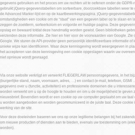
gegevens gebruiken en het proces om uw rechten uit te oefenen onder de GDPR
gebruikt jQuery-gegevenstabellen om sorteerbare, doorzoekbare tabellen weer te ge
de Advanced Marker-lijst en op de kaartbewerkingspagina. jQuery-gegevenstabel
omstandigheden een cookie om de “staat” van een gegeven tabel op te slaan en lat
zeggen de zoekterm, sorteerkolom en volgorde en huidige pagina. Deze gegeven
opslag en bewaard totdat deze handmatig worden gewist. Geen bibliotheken geb
verzenden deze informatie. Zie hier en hier voor de voorwaarden van Google. Zie 
Google. We sturen de API-provider geen persoonlijk identificeerbare informatie of 
unieke wijze kan identificeren. Waar deze kennisgeving wordt weergegeven in plaa
het accepteren van deze kennisgeving een cookie opgeslagen waarin uw overeenk
niet opnieuw wordt gevraagd.
Via onze website verkrijgt en verwerkt FLIEGERLAW persoonsgegevens, in het bij
(burgerlijke stand, naam, voornaam, adres, …) en contact (e-mail, telefoon, GSMl 
gegevens over u (functie, activiteiten) en professionele domeinen die u interesse
worden verwerkt om u op de hoogte te houden en om u de mogelijkheid te geven zi
nieuwsbrief. Bovendien wordt er een cookie op uw computer geplaatst om uw taal 
u worden aangeboden en worden gecommuniceerd in de juiste taal. Deze cookie i
werking van de site.
Voor deze doeleinden baseren we ons op onze legitieme belangen bij het zakend
om nieuwe producten of diensten aan te bieden, evenals uw toestemming om (elek
worden).