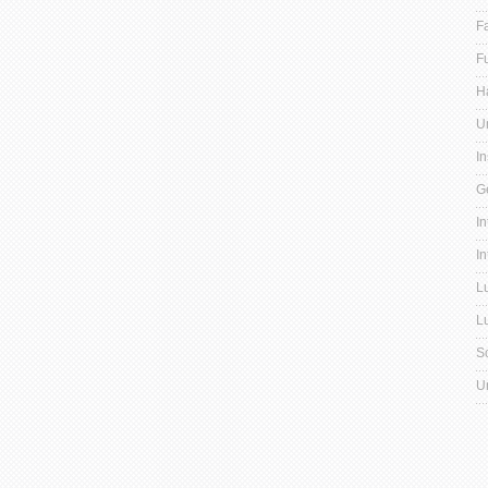
F
F
H
U
I
G
I
I
Lu
Lu
S
U