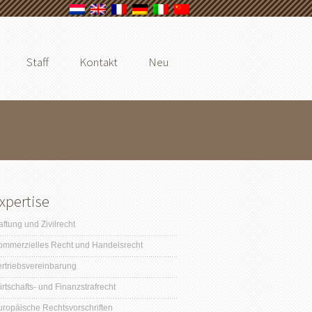
Staff
Kontakt
Neu
xpertise
ftung und Zivilrecht
ommerzielles Recht und Handelsrecht
ertriebsvereinbarung
rtschafts- und Finanzstrafrecht
uropäische Rechtsvorschriften