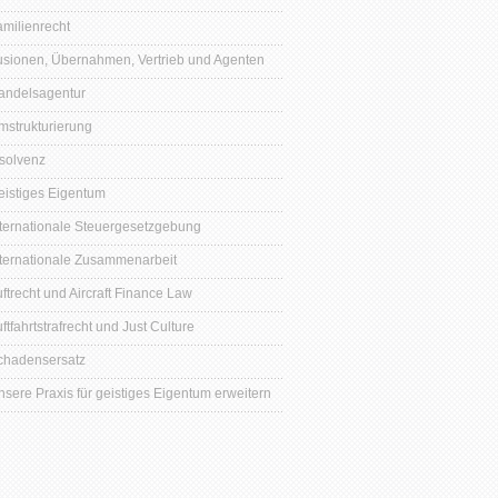
amilienrecht
usionen, Übernahmen, Vertrieb und Agenten
andelsagentur
mstrukturierung
nsolvenz
eistiges Eigentum
nternationale Steuergesetzgebung
nternationale Zusammenarbeit
ftrecht und Aircraft Finance Law
ftfahrtstrafrecht und Just Culture
chadensersatz
nsere Praxis für geistiges Eigentum erweitern