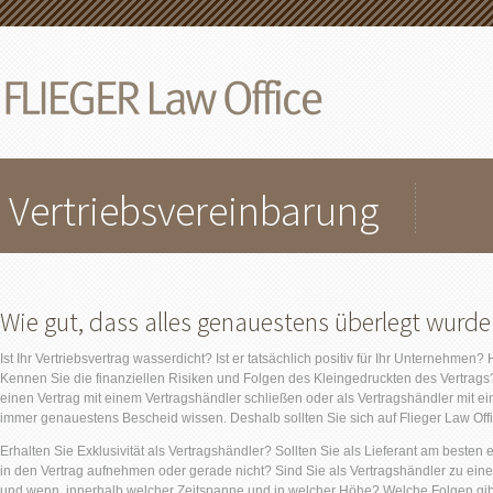
Vertriebsvereinbarung
Wie gut, dass alles genauestens überlegt wurde
Ist Ihr Vertriebsvertrag wasserdicht? Ist er tatsächlich positiv für Ihr Unternehmen
Kennen Sie die finanziellen Risiken und Folgen des Kleingedruckten des Vertrags? 
einen Vertrag mit einem Vertragshändler schließen oder als Vertragshändler mit e
immer genauestens Bescheid wissen. Deshalb sollten Sie sich auf Flieger Law Offi
Erhalten Sie Exklusivität als Vertragshändler? Sollten Sie als Lieferant am beste
in den Vertrag aufnehmen oder gerade nicht? Sind Sie als Vertragshändler zu ein
und wenn, innerhalb welcher Zeitspanne und in welcher Höhe? Welche Folgen gib